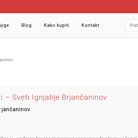
Searc
jige
Blog
Kako kupiti
Kontakt
...
čaninov
i – Sveti Ignjatije Brjančaninov
Brjančaninov