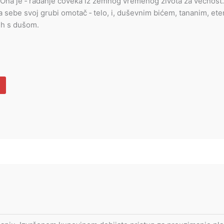
. Ona je ‐ rađanje čoveka iz zemnog vremenog života za večnost.
a sebe svoj grubi omotač ‐ telo, i, duševnim bićem, tananim, ete
nih s dušom.