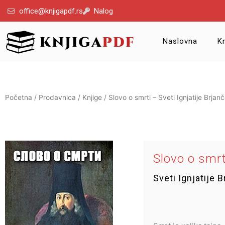
Пређи
office@knjigapdf.rs
Nalog
на
садржај
Naslovna
Kn
Početna
/
Prodavnica
/
Knjige
/ Slovo o smrti – Sveti Ignjatije Brjan
Slovo o smrt
Sveti Ignjatije 