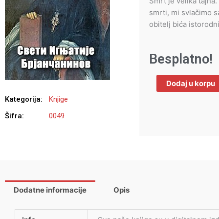
Smrt je velika tajna
smrti, mi svlačimo s
obitelj bića istorod
Besplatno!
Slovo
Dodaj u korpu
o
smrti
Kategorija:
Knjige
-
Šifra:
0049
Sveti
Ignjatije
Brjančaninov
količina
Dodatne informacije
Opis