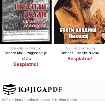
L. N. Tolstoj
Rat i mir 1 – Lav Nikolajevic
Sveti vladika Nikolaj
Tolstoj
Oče naš – vladika Nikolaj
Besplatno!
Besplatno!
Naš rad ima za svrhu da omogući ljudima čitanje