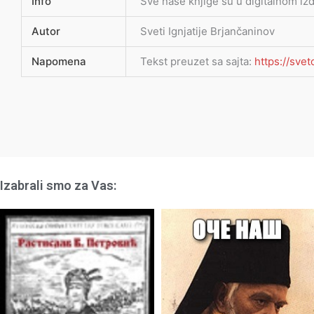
Info
Sve naše knjige su u digitalnom iz
Autor
Sveti Ignjatije Brjančaninov
Napomena
Tekst preuzet sa sajta:
https://svet
Izabrali smo za Vas: