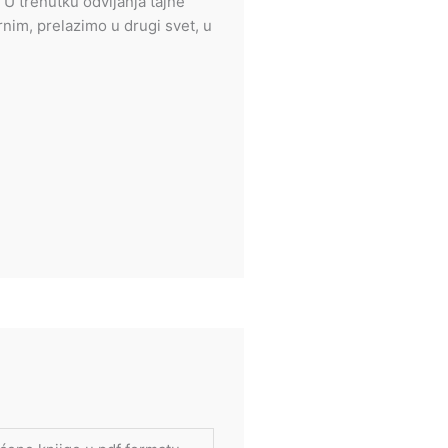
 U trenutku odvijanja tajne
rnim, prelazimo u drugi svet, u