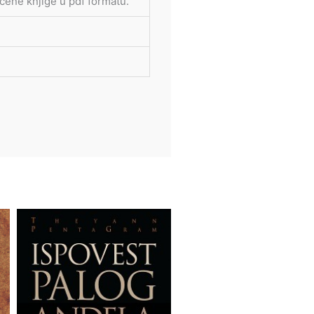
ćene knjige u pdf formatu.