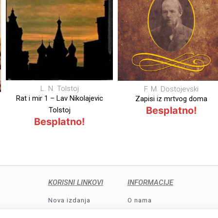
F. M. Dostojevski
Zapisi iz mrtvog doma
Penta Gram
Besplatno!
Ispovest palog andjela
Besplatno!
KORISNI LINKOVI
INFORMACIJE
Nova izdanja
O nama
Najprodavanije
Kontakt