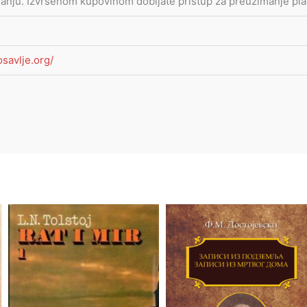
danju. Izvršenom kupovinom dobijate pristup za preuzimanje pla
osavlje.org/