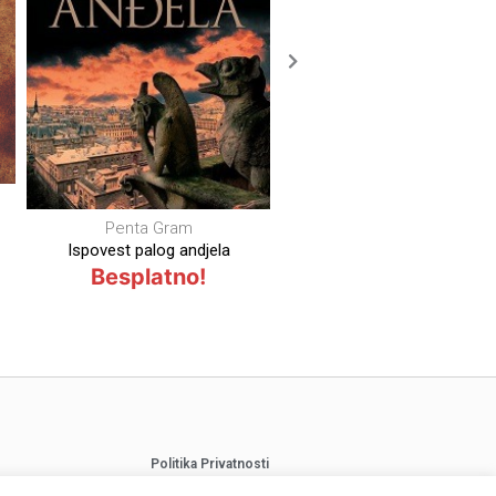
Jovan Skerlić
Istorija nove srpske knjizevnosti
Sveti Jovan Lestvičnik
– Jovan Skerlic
Lestvica – Sveti Jovan Lestv
Besplatno!
Besplatno!
Politika Privatnosti