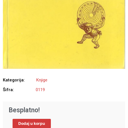
Kategorija:
Knjige
Šifra:
0119
Besplatno!
Najbolje
Dodaj u korpu
godine