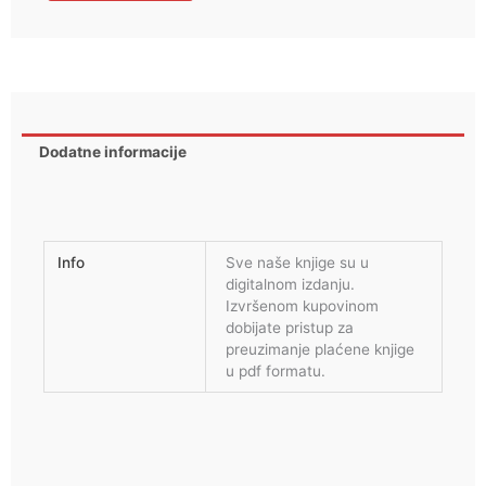
-
Momo
Kapor
količina
Dodatne informacije
Info
Sve naše knjige su u
digitalnom izdanju.
Izvršenom kupovinom
dobijate pristup za
preuzimanje plaćene knjige
u pdf formatu.