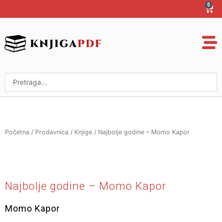
Пређи
0
Cart
на
садржај
Search
...
Početna
/
Prodavnica
/
Knjige
/ Najbolje godine – Momo Kapor
Najbolje godine – Momo Kapor
Momo Kapor