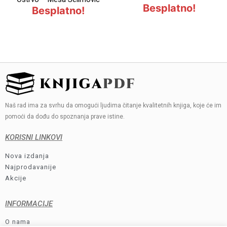
roman)
Besplatno!
Besplatno!
Naš rad ima za svrhu da omogući ljudima čitanje kvalitetnih knjiga, koje će im
pomoći da dođu do spoznanja prave istine.
KORISNI LINKOVI
Nova izdanja
Najprodavanije
Akcije
INFORMACIJE
O nama