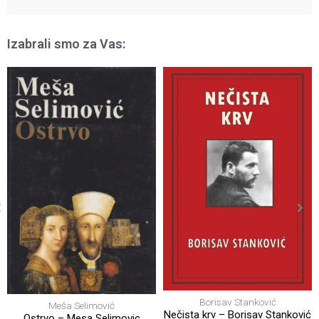
Izabrali smo za Vas:
Borisav Stanković
Vojnik Stojan (nedovršen ratni
Nečista krv – Borisav Stanković