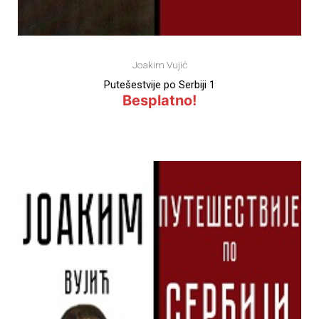
Joakim Vujić
Putešestvije po Serbiji 1
Besplatno!