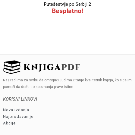
Putešestvije po Serbiji 2
Besplatno!
Naš rad ima za svrhu da omogući ljudima čitanje kvalitetnih knjiga, koje će im
pomoći da dođu do spoznanja prave istine.
KORISNI LINKOVI
Nova izdanja
Najprodavanije
Akcije