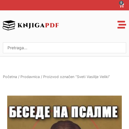
Пређи
0
Cart
на
садржај
Search
...
Početna
/
Prodavnica
/ Proizvod označen “Sveti Vasilije Veliki”